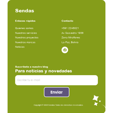
Sendas
Enlaces rápidos
Contacto
Quienes somos
+591 2248021
Nuestros servicios
Av. Saavedra 1936
Nuestros proyectos
Zona Miraflores
Nuestras marcas
La Paz, Bolivia
Noticias
Facebook
Suscribete a nuestro blog
Para noticias y novedades
Escribe
tu
Enviar
e-
mail
Copyright © 2023 Sendas Todos los derechos reservados.