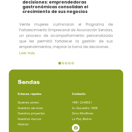
decisiones: emprendedoras
gastronómicas consolidan el
crecimiento de sus negocios
Veinte mujeres culminaron el Programa de
Fortalecimiento Empresarial de Asociación Sendas,
un proceso de acompañamiento personalizado
que les permitió fortalecer la gestión de sus
emprendimientos, mejorar la toma de decisiones...
Leer más
Sendas
Enlaces rápidos
Contacto
Quienes somos
+591 2248021
Nuestros servicios
Av. Saavedra 1936
Nuestros proyectos
Zona Miraflores
Nuestras marcas
La Paz, Bolivia
Noticias
Facebook