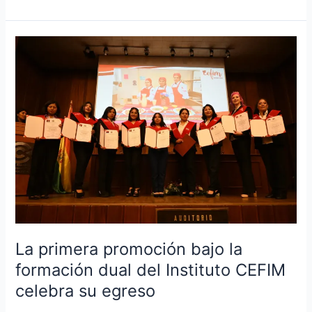
La
primera
promoción
bajo
la
formación
dual
del
Instituto
CEFIM
celebra
su
egreso
La primera promoción bajo la
formación dual del Instituto CEFIM
celebra su egreso