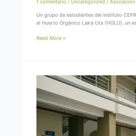
1 comentario
/
Uncategorized
/
Asociación
Un grupo de estudiantes del Instituto CEFIM 
el Huerto Orgánico Lak’a Uta (HOLU), un es
Read More »
Cuando
falta
el
pan