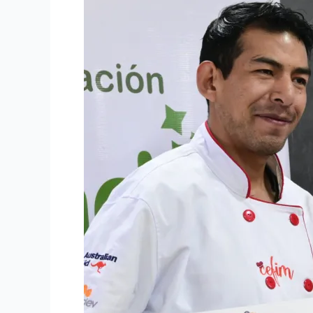
a
una
nueva
generación
de
cocineras
y
cocineros
que
hoy
ve
reconocido
su
talento
en
La
Especiería