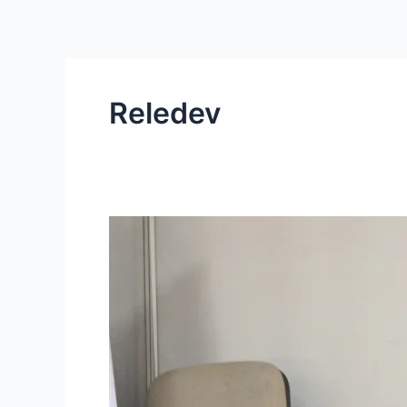
Ir
al
contenido
Reledev
Acompañamiento
que
fortalece
decisiones:
emprendedoras
gastronómicas
consolidan
el