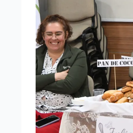
crecimiento
de
sus
negocios