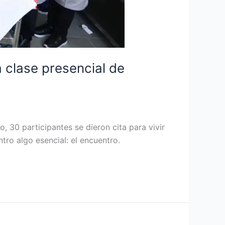
 clase presencial de
30 participantes se dieron cita para vivir
ntro algo esencial: el encuentro.