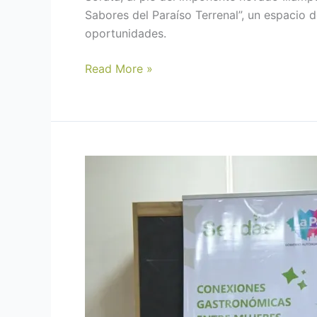
Sabores del Paraíso Terrenal”, un espacio d
oportunidades.
Read More »
De
la
resiliencia
al
éxito:
SENDAS
pone
en
marcha